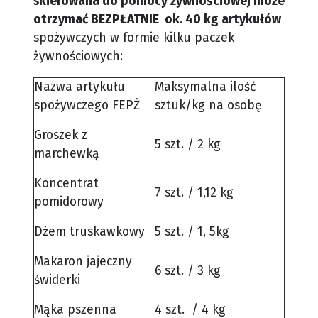
skierowana do pomocy żywnościowej może
otrzymać BEZPŁATNIE ok. 40 kg artykułów
spożywczych w formie kilku paczek
żywnościowych:
Nazwa artykułu
Maksymalna ilość
spożywczego FEPŻ
sztuk/kg na osobę
Groszek z
5 szt. / 2 kg
marchewką
Koncentrat
7 szt. / 1,12 kg
pomidorowy
Dżem truskawkowy
5 szt. / 1, 5kg
Makaron jajeczny
6 szt. / 3 kg
świderki
Mąka pszenna
4 szt. / 4 kg