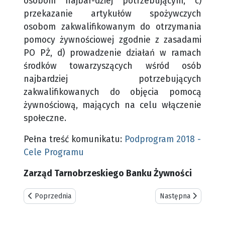
osobom najbar-dziej potrzebującym,
c)
przekazanie artykułów spożywczych
osobom zakwalifikowanym do otrzymania
pomocy żywnościowej zgodnie z zasadami
PO PŻ,
d) prowadzenie działań w ramach
środków towarzyszących wśród osób
najbardziej potrzebujących
zakwalifikowanych do objęcia pomocą
żywnościową, mających na celu włączenie
społeczne.
Pełna treść komunikatu:
Podprogram 2018 -
Cele Programu
Zarząd Tarnobrzeskiego Banku Żywności
Poprzednia strona: Informacja o wydawaniu paczek - PAŹDZI
Następna strona:
Poprzednia
Następna