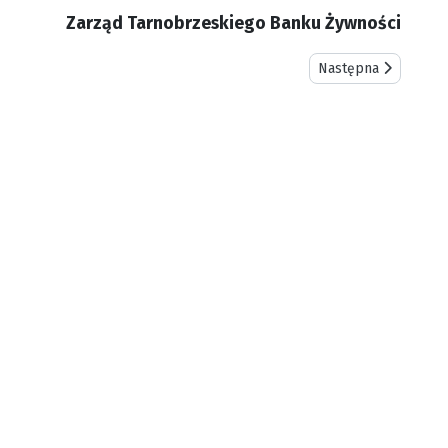
Zarząd Tarnobrzeskiego Banku Żywności
Następna strona: "
Następna