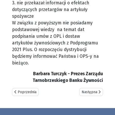
3. nie przekazał informacji o efektach
dotyczących przetargów na artykuły
spożywcze
W związku z powyższym nie posiadamy
podstawowej wiedzy na temat dat
podpisania umów z OPL i dostaw
artykułów żywnościowych z Podprogramu
2021 Plus.
O rozpoczęciu dystrybucji
będziemy informować Państwa i OPS-y na
bieżąco.
Barbara Turczyk - Prezes Zarządu
Tarnobrzeskiego Banku Żywności
Poprzednia strona: Kolejne przesunięcie terminu rozpoczę
Następna strona: P
Poprzednia
Następna