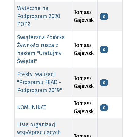
Wytyczne na
Tomasz
Podprogram 2020
0
Gajewski
POPŻ
Świąteczna Zbiórka
Żywności rusza z
Tomasz
0
hasłem "Uratujmy
Gajewski
Święta!"
Efekty realizacji
Tomasz
"Programu FEAD -
0
Gajewski
Podprogram 2019"
Tomasz
KOMUNIKAT
0
Gajewski
Lista organizacji
współpracujących
Tomasz