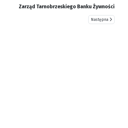
Zarząd Tarnobrzeskiego Banku Żywności
Następna strona: D
Następna